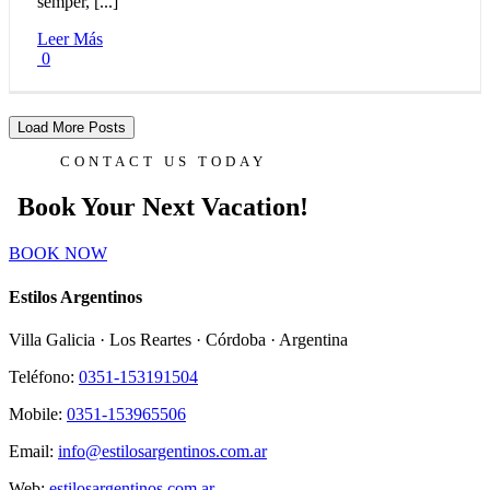
semper, [...]
Leer Más
0
Load More Posts
CONTACT US TODAY
Book Your Next Vacation!
BOOK NOW
Estilos Argentinos
Villa Galicia · Los Reartes · Córdoba · Argentina
Teléfono:
0351-153191504
Mobile:
0351-153965506
Email:
info@estilosargentinos.com.ar
Web:
estilosargentinos.com.ar