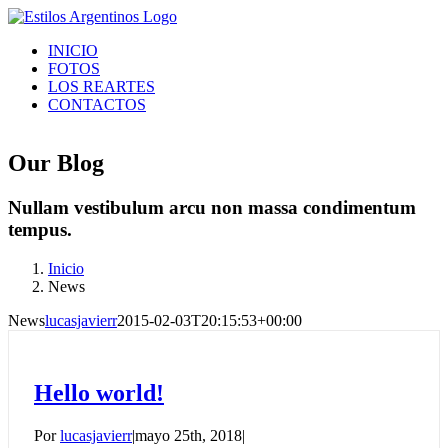
Skip
to
INICIO
content
FOTOS
LOS REARTES
CONTACTOS
Our Blog
Nullam vestibulum arcu non massa condimentum
tempus.
Inicio
News
News
lucasjavierr
2015-02-03T20:15:53+00:00
Hello world!
Por
lucasjavierr
|
mayo 25th, 2018
|