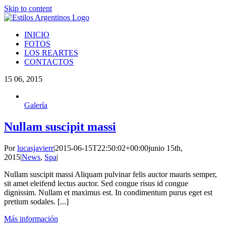
Skip to content
INICIO
FOTOS
LOS REARTES
CONTACTOS
15
06, 2015
Galería
Nullam suscipit massi
Por
lucasjavierr
|
2015-06-15T22:50:02+00:00
junio 15th,
2015
|
News
,
Spa
|
Nullam suscipit massi Aliquam pulvinar felis auctor mauris semper,
sit amet eleifend lectus auctor. Sed congue risus id congue
dignissim. Nullam et maximus est. In condimentum purus eget est
pretium sodales. [...]
Más información