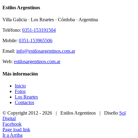
Estilos Argentinos
Villa Galicia · Los Reartes · Córdoba · Argentina
Teléfono:
0351-153191504
Mobile:
0351-153965506
Email:
info@estilosargentinos.com.ar
Web:
estilosargentinos.com.ar
Más información
Inicio
Fotos
Los Reartes
Contactos
© Copyright 2012 -
2026 | Estilos Argentinos | Diseño
Sol
Digital
Facebook
Page load link
Ir a Arriba